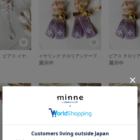
ピアス 花 しずく ピアス イヤリング 揺れる フラワー 花 ［008］
イヤリング チロリアンテープ ドライフラワー イヤリング フラワー 花 イヤリング 大人可愛い ［007］
展示中
展示中