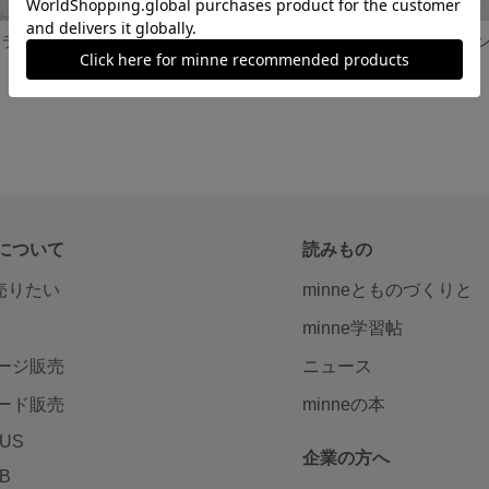
ピアス 大ぶりフラワーピアス イヤリング ボタニカル フラワー ブラウン 花 レース ［003］
ピアス ニュアンスピアス イヤリング ～小さな美術館～ フレッシュカラー フラワー 花 ゴールドチェーン かすみ草 ［002］
展示中
展示中
について
読みもの
で売りたい
minneとものづくりと
minne学習帖
ージ販売
ニュース
ード販売
minneの本
LUS
企業の方へ
AB