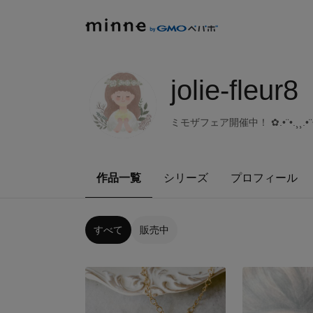
jolie-fleur8
ミモザフェア開催中！ ✿.•¨•.¸¸.•¨•.¸¸
作品一覧
シリーズ
プロフィール
すべて
販売中