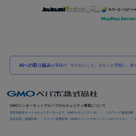
AIへの取り組み
お客様の「やりたいこと」をもっと手軽に。各サ
GMOインターネットグループのセキュリティ事業について
世界初総合ネットセキュリティサービス「GMOセキュリティ24」
パスワード漏洩診断
実在証明・盗聴対策
サイバー攻撃対策（GMOサイバーセキュリティ byイエラエ）