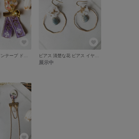
ピアス チロリアンテープ ドライフラワー ピアス フラワーピアス 大人可愛い ［006］
ピアス 清楚な花 ピアス イヤリング ピアス イヤリング フラワー 花 ［005］
展示中