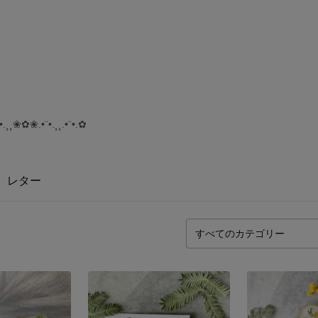
❀✿❀.•¨•.¸¸.•¨•.✿
レター