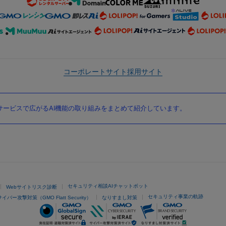
コーポレートサイト
採用サイト
ービスで広がるAI機能の取り組みをまとめて紹介しています。
セキュリティ相談AIチャットボット
Webサイトリスク診断
セキュリティ事業の軌跡
サイバー攻撃対策（GMO Flatt Security）
なりすまし対策