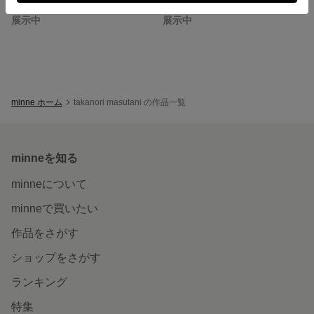
母の日トートバッグ【ピンク】
母の日のトートバッグ【赤】
展示中
展示中
minne ホーム
takanori masutani の作品一覧
minneを知る
minneについて
minneで買いたい
作品をさがす
ショップをさがす
ランキング
特集