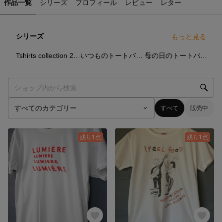
作品一覧
シリーズ
プロフィール
レビュー
レター
シリーズ
もっと見る
4
点
5
点
4
点
Tshirts collection 2026
いつものトートバック
母の日のトートバック
すべて
販売中
残り1点
残り1点