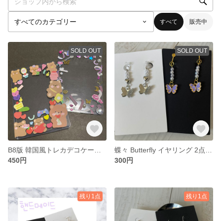
すべて
販売中
SOLD OUT
SOLD OUT
B8版 韓国風トレカデコケース🇰🇷
蝶々 Butterfly イヤリング 2点セット
450円
300円
残り1点
残り1点