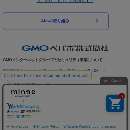
AIへの取り組み
GMOインターネットグループのセキュリティ事業について
世界初総合ネットセキュリティサービス「GMOセキュリティ24」
パスワード漏洩診断
Webサイトリスク診断
セキュリティ相談AIチャットボット
実在証明・盗聴対策
サイバー攻撃対策（GMOサイバーセキュリティ byイエラエ）
サイバー攻撃対策（GMO Flatt Security）
なりすまし対策
セキュリティ事業の軌跡