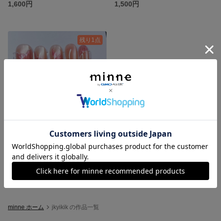
1,600円
1,500円
残り1点
ネイルチップ 現品 No.012A 人魚 推し 成人式 y2k 量産型 おしゃれ
1,500円
minne ホーム
jkyikik の作品一覧