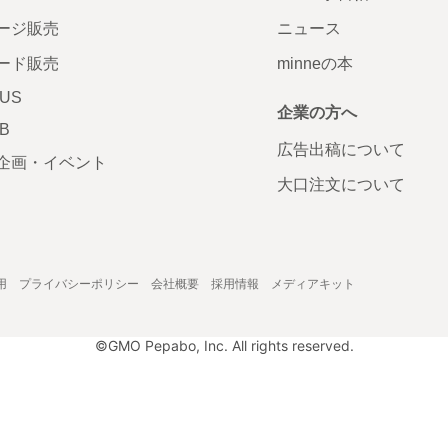
ージ販売
ニュース
ード販売
minneの本
LUS
企業の方へ
AB
広告出稿について
企画・イベント
大口注文について
用
プライバシーポリシー
会社概要
採用情報
メディアキット
©GMO Pepabo, Inc. All rights reserved.