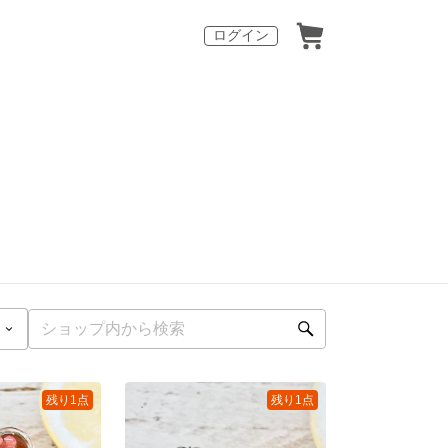
ログイン
残り1点
残り1点