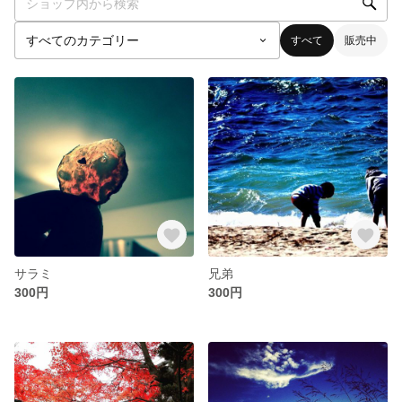
すべて
販売中
サラミ
兄弟
300円
300円