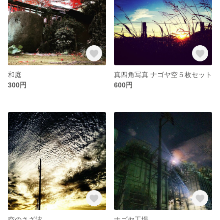
和庭
真四角写真 ナゴヤ空５枚セット
300円
600円
空のさざ波
ナゴヤ工場