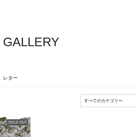
S GALLERY
レター
SOLD OUT