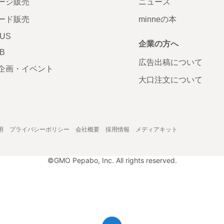
ージ販売
ニュース
ード販売
minneの本
LUS
企業の方へ
AB
広告出稿について
企画・イベント
大口注文について
用
プライバシーポリシー
会社概要
採用情報
メディアキット
©GMO Pepabo, Inc. All rights reserved.