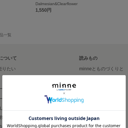
Dalmesian&Clearflower
1,550円
の作品一覧
について
読みもの
で売りたい
minneとものづくりと
minne学習帖
ージ販売
ニュース
ード販売
minneの本
LUS
企業の方へ
AB
広告出稿について
企画・イベント