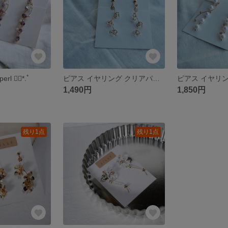
perl ❁⃘*.ﾟ
ピアス イヤリング クリアパーツ ～clear...～
1,490円
1,850円
残り1点
残り1点