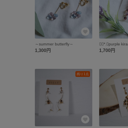
～summer butterfly～
❁⃘*.ﾟpurple kira
1,300円
1,700円
残り1点