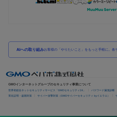
AIへの取り組み
お客様の「やりたいこと」をもっと手軽に。各サ
GMOインターネットグループのセキュリティ事業について
世界初総合ネットセキュリティサービス「GMOセキュリティ24」
パスワード漏洩診断
実在証明・盗聴対策
サイバー攻撃対策（GMOサイバーセキュリティ byイエラエ）