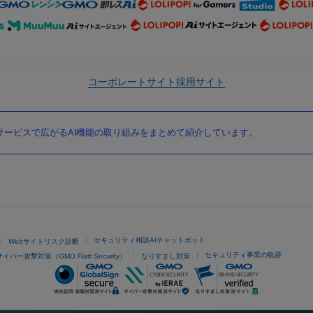
コーポレートサイト
採用サイト
ービスで広がるAI機能の取り組みをまとめて紹介しています。
セキュリティ相談AIチャットボット
Webサイトリスク診断
セキュリティ事業の軌跡
サイバー攻撃対策（GMO Flatt Security）
なりすまし対策