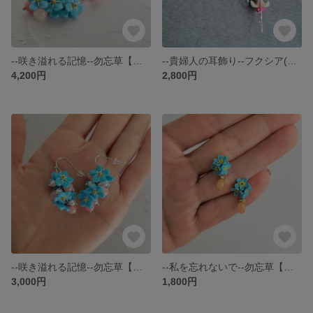
--咲き溢れる記憶--勿忘草【ネックレス】
--貴婦人の耳飾り--フクシア(桃S)【ネックレス】
4,200円
2,800円
--咲き溢れる記憶--勿忘草【ピアスorイヤリング】
--私を忘れないで--勿忘草【ピアス】
3,000円
1,800円