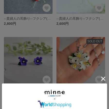
--貴婦人の耳飾り--フクシア(赤)【ネックレス】
--貴婦人の耳飾り--フクシア(赤)【ピアス】
2,800円
2,600円
SOLD OUT
--耳元に凛と咲く。秋の訪れ--桔梗【ピアス】
--胸元に咲き誇る--百合の花束(Y)【ネックレス】
1,800円
3,500円