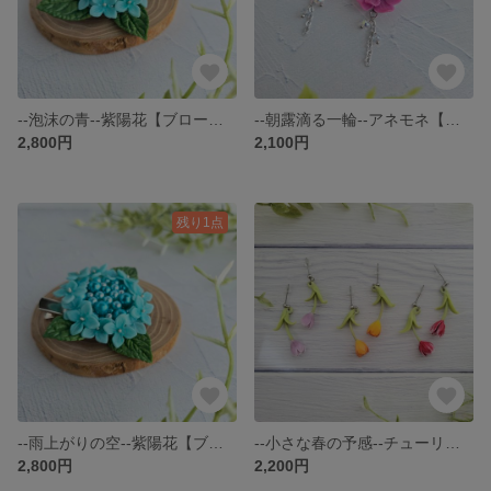
--泡沫の青--紫陽花【ブローチ&クリップ】2way
--朝露滴る一輪--アネモネ【ピアスorイヤリング】
2,800円
2,100円
残り1点
--雨上がりの空--紫陽花【ブローチ&クリップ】2way
--小さな春の予感--チューリップ【ピアスorイヤリング】
2,800円
2,200円