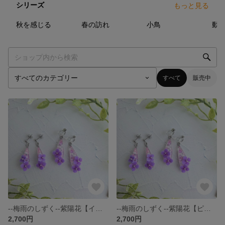
シリーズ
もっと見る
3
点
2
点
5
点
秋を感じる
春の訪れ
小鳥
動
すべて
販売中
--梅雨のしずく--紫陽花【イヤリング】
--梅雨のしずく--紫陽花【ピアス】
2,700円
2,700円