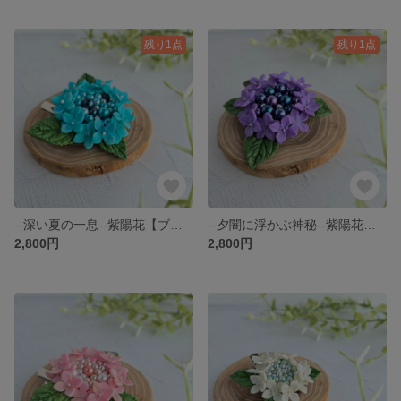
残り1点
残り1点
--深い夏の一息--紫陽花【ブローチ&クリップ】2way
--夕闇に浮かぶ神秘--紫陽花【ブローチ&クリップ】2way
2,800円
2,800円