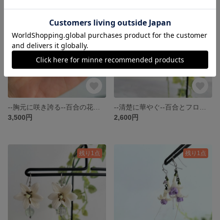
SOLD OUT
残り1点
--胸元に咲き誇る--百合の花束(G)【ネックレス】
--清楚に華やぐ--百合とフローライトの大ぶり耳飾り(Y)【ピアスorイヤリング】
3,500円
2,600円
残り1点
残り1点