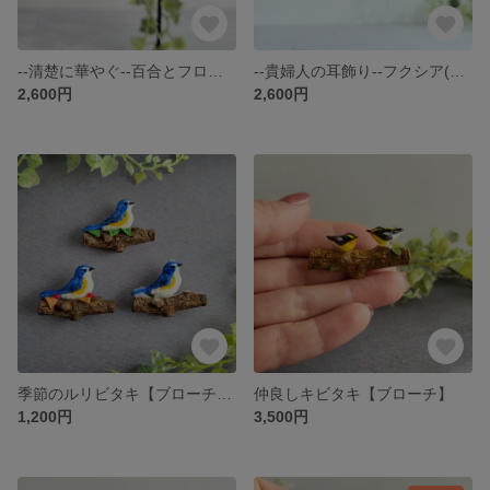
--清楚に華やぐ--百合とフローライトの大ぶり耳飾り(G)【ピアスorイヤリング】
--貴婦人の耳飾り--フクシア(藤)【ピアス】
2,600円
2,600円
季節のルリビタキ【ブローチ】秋or冬or緑
仲良しキビタキ【ブローチ】
1,200円
3,500円