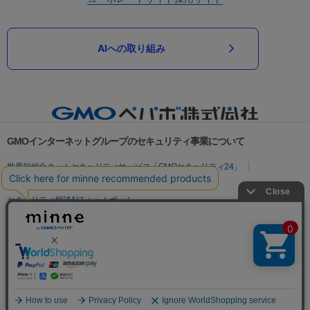
AIへの取り組み
GMOインターネットグループのセキュリティ事業について
世界初総合ネットセキュリティサービス「GMOセキュリティ24」
パスワード漏洩診断
Webサイトリスク診断
セキュリティ相談AIチャットボット
実在証明・盗聴対策
サイバー攻撃対策（GMOサイバーセキュリティ byイエラエ）
サイバー攻撃対策（GMO Flatt Security）
なりすまし対策
セキュリティ事業の軌跡