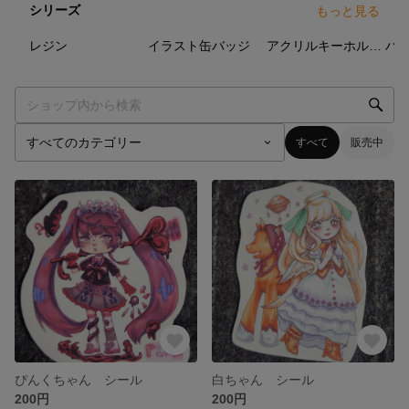
シリーズ
もっと見る
0
点
4
点
5
点
レジン
イラスト缶バッジ
アクリルキーホルダー
ハ
すべて
販売中
ぴんくちゃん シール
白ちゃん シール
200円
200円