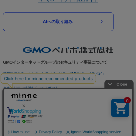
AIへの取り組み
GMOインターネットグループのセキュリティ事業について
世界初総合ネットセキュリティサービス「GMOセキュリティ24」
パスワード漏洩診断
Webサイトリスク診断
セキュリティ相談AIチャットボット
実在証明・盗聴対策
サイバー攻撃対策（GMOサイバーセキュリティ byイエラエ）
サイバー攻撃対策（GMO Flatt Security）
なりすまし対策
セキュリティ事業の軌跡