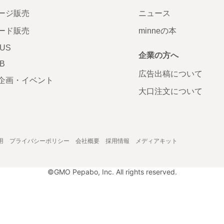
ージ販売
ニュース
ード販売
minneの本
LUS
企業の方へ
AB
広告出稿について
企画・イベント
大口注文について
用
プライバシーポリシー
会社概要
採用情報
メディアキット
©GMO Pepabo, Inc. All rights reserved.