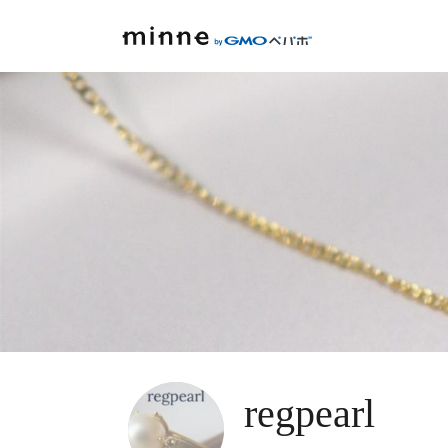
regpearl