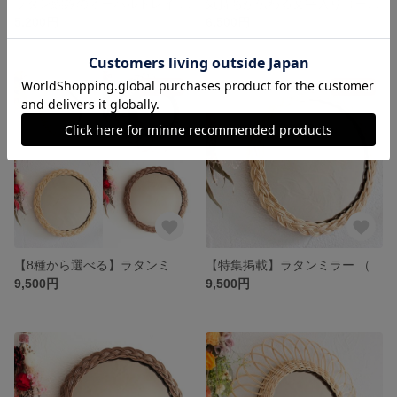
ラタン編みのオーバルトレイ 4色から選べる♪ カトラリーやカフェトレイとして、ハンドメイド道具の収納トレイにオススメです♪
気持ちが伝わる文字入りコースター、ドライフラワーブーケ、フラワーベースのギフトセット◇コースターは4種類から選べる♪クリスマス、誕生日、お礼、母の日、敬老の日、送別の品にオススメです。
5,200円
6,500円
残り1点
残り1点
【8種から選べる】ラタンミラー （壁掛け・ウォールミラー）上質ラタンを使った本格手編み ◇玄関インテリア、おしゃれインテリア雑貨、ドレッサー、壁掛けにオススメの鏡
【特集掲載】ラタンミラー （ライトブラウン・編み込み） 【壁掛け・ウォールミラー】上質ラタンを使った本格手編み ◇玄関インテリア、おしゃれインテリア雑貨、ドレッサー、夏のインテリアにオススメの鏡
9,500円
9,500円