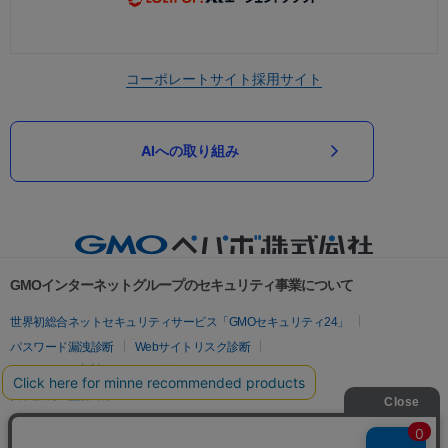
コーポレートサイト
採用サイト
AIへの取り組み
GMOインターネットグループのセキュリティ事業について
世界初総合ネットセキュリティサービス「GMOセキュリティ24」
パスワード漏洩診断
Webサイトリスク診断
セキュリティ相談AIチャットボット
実在証明・盗聴対策
サイバー攻撃対策（GMOサイバーセキュリティ byイエラエ）
サイバー攻撃対策（GMO Flatt Security）
なりすまし対策