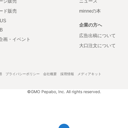
ージ販売
ニュース
ード販売
minneの本
LUS
企業の方へ
AB
広告出稿について
企画・イベント
大口注文について
用
プライバシーポリシー
会社概要
採用情報
メディアキット
©GMO Pepabo, Inc. All rights reserved.