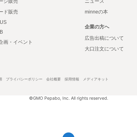
ージ販売
ニュース
ード販売
minneの本
LUS
企業の方へ
AB
広告出稿について
企画・イベント
大口注文について
用
プライバシーポリシー
会社概要
採用情報
メディアキット
©GMO Pepabo, Inc. All rights reserved.