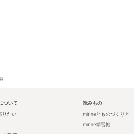
一覧
について
読みもの
で売りたい
minneとものづくりと
minne学習帖