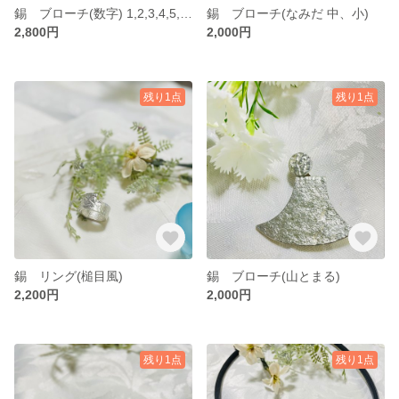
錫 ブローチ(数字) 1,2,3,4,5,6,7,8,9,0
錫 ブローチ(なみだ 中、小)
2,800円
2,000円
残り1点
残り1点
錫 リング(槌目風)
錫 ブローチ(山とまる)
2,200円
2,000円
残り1点
残り1点