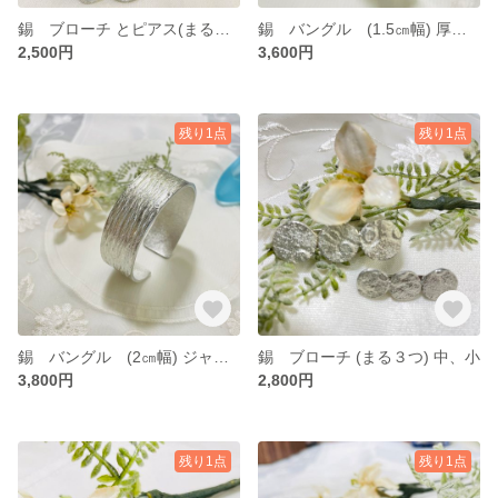
錫 ブローチ とピアス(まるまるまる) セット
錫 バングル (1.5㎝幅) 厚め ジャストサイズ
2,500円
3,600円
残り1点
残り1点
錫 バングル (2㎝幅) ジャストサイズ
錫 ブローチ (まる３つ) 中、小
3,800円
2,800円
残り1点
残り1点