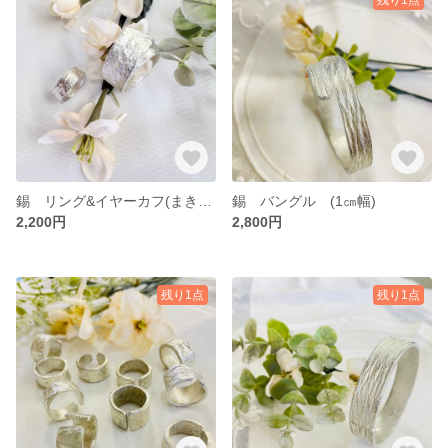
錫 リング&イヤーカフ(まきまき)鎚目風
錫 バングル (1㎝幅)
2,200円
2,800円
残り1点
残り1点