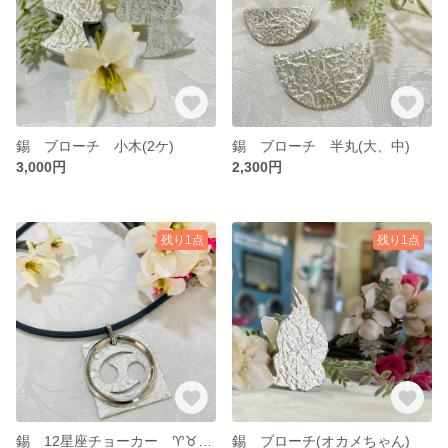
錫 ブローチ 小木(2ケ)
錫 ブローチ 半丸(大、中)
3,000円
2,300円
残り1点
残り1点
錫 12星座チョーカー ♈️♉️♊️♋️♌️♍️♎️♏️♐️♑️♒️♓️
錫 ブローチ(オカメちゃん)