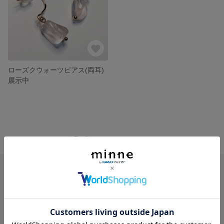
ローズクウォーツピアス(両耳)
展示中
minne ホーム
#0 の作品一覧
minneを知る
minneについて
minneで買いたい