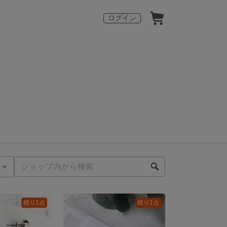
ログイン
残り1点
残り1点