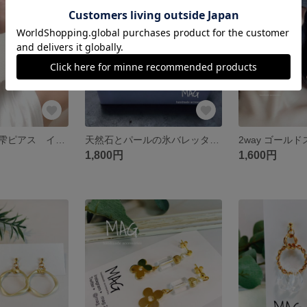
SOLD OUT
SOLD OUT
再販❤️小ぶりの雫ピアス イヤリング
天然石とパールの氷バレッタ ポニーフック
1,800円
1,600円