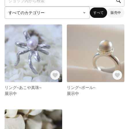
すべて
販売中
リング~あこや真珠~
リング~ボール~
展示中
展示中