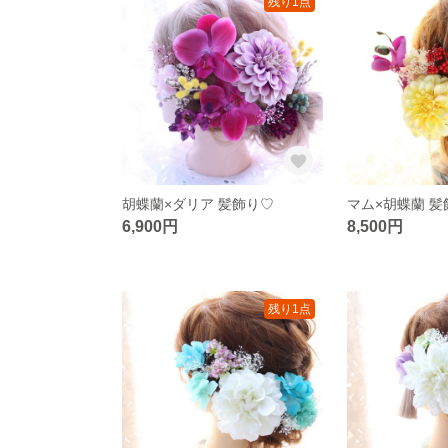
残り1点
胡蝶蘭×ダリア 髪飾り♡
マム×胡蝶蘭 髪
6,900円
8,500円
残り1点