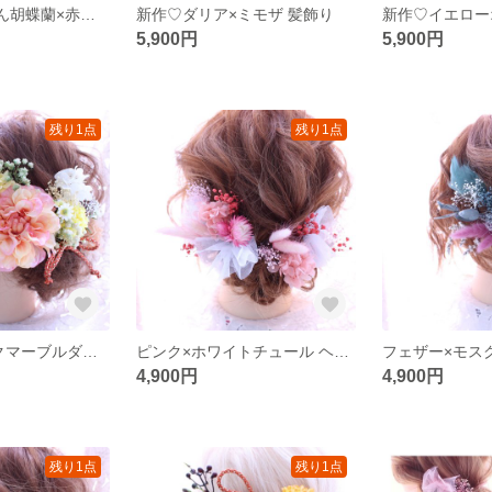
1点物♡ ちりめん胡蝶蘭×赤ローズ 髪飾り
新作♡ダリア×ミモザ 髪飾り
5,900円
5,900円
残り1点
残り1点
オレンジ×ピンクマーブルダリア 髪飾り♡
ピンク×ホワイトチュール ヘアアクセ♡
4,900円
4,900円
残り1点
残り1点