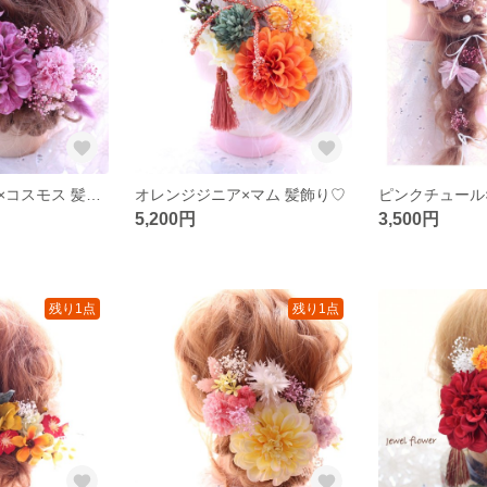
パープルダリア×コスモス 髪飾り♡
オレンジジニア×マム 髪飾り♡
5,200円
3,500円
残り1点
残り1点