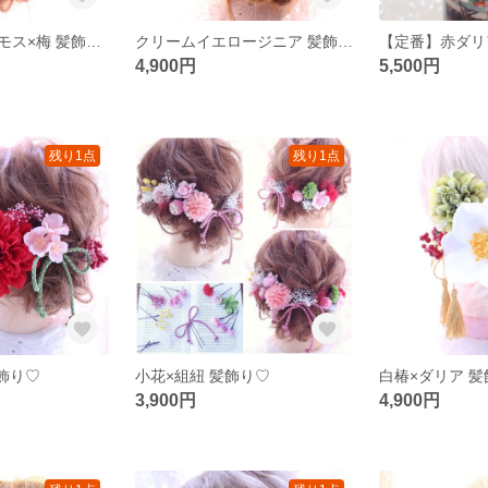
人気♡橙色コスモス×梅 髪飾り♡
クリームイエロージニア 髪飾り♡
4,900円
5,500円
残り1点
残り1点
飾り♡
小花×組紐 髪飾り♡
白椿×ダリア 
3,900円
4,900円