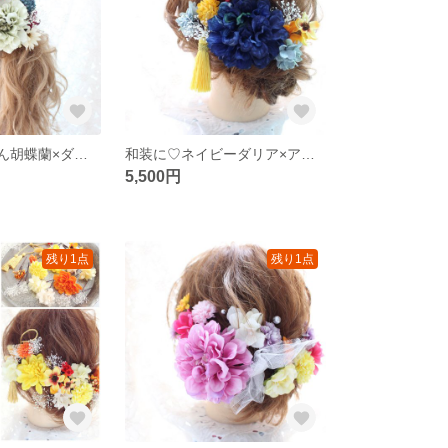
1点物♡ ちりめん胡蝶蘭×ダリア ヘッドドレス
和装に♡ネイビーダリア×アジサイ 髪飾り
5,500円
残り1点
残り1点