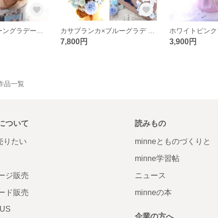
ホワイト×グリーングラデーション 髪飾り♡
カサブランカ×ブルーグラデ 髪飾り♡
7,800円
3,900円
 の作品一覧
について
読みもの
で売りたい
minneとものづくりと
minne学習帖
ージ販売
ニュース
ード販売
minneの本
LUS
企業の方へ