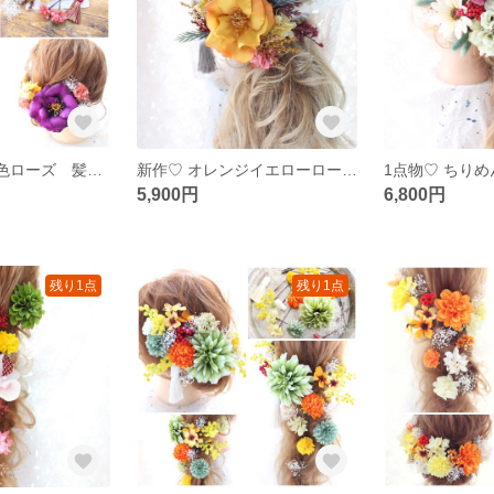
和装に♡ 紫×橙色ローズ 髪飾り
新作♡ オレンジイエローローズ ヘアアクセ
5,900円
6,800円
残り1点
残り1点