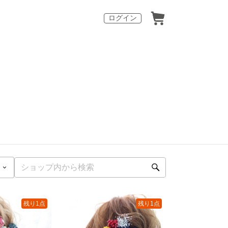
ログイン
残り1点
残り1点