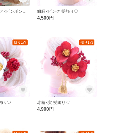
【定番】赤ダリア×ピンポンマム 髪飾り♡
組紐×ピンク 髪飾り♡
4,500円
残り1点
残り1点
髪飾り♡
赤椿×実 髪飾り♡
4,900円