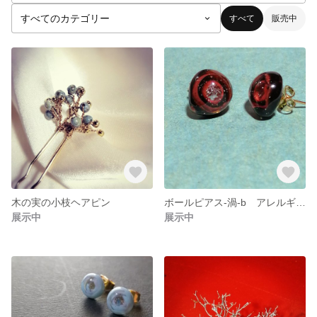
すべて
販売中
木の実の小枝ヘアピン
ボールピアス-渦-b アレルギー対応
展示中
展示中