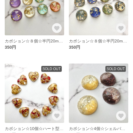
カボション☆８個☆半円20mm金箔パウダー入り(パステル)
カボション☆８個☆半円20mm金箔パウダー入り(シック)
350円
350円
SOLD OUT
SOLD OUT
カボション☆10個☆ハート型金箔&ドライフラワー・パール入り
カボション☆4個☆シェルパウダー入り2色アソート(イエロー、パープル)