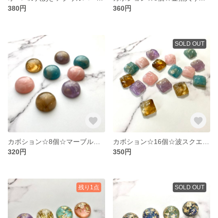
380円
360円
SOLD OUT
カボション☆8個☆マーブル半円4色アソート
カボション☆16個☆波スクエア4色アソート
320円
350円
残り1点
SOLD OUT