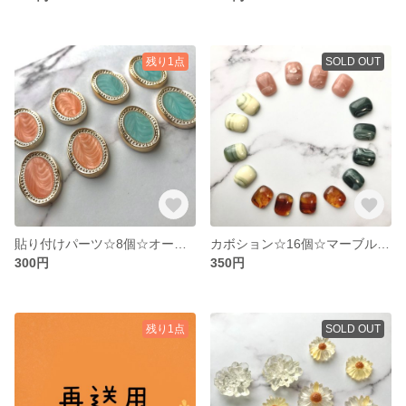
残り1点
SOLD OUT
貼り付けパーツ☆8個☆オーバル2色セット
カボション☆16個☆マーブル長方形4色アソート
300円
350円
残り1点
SOLD OUT