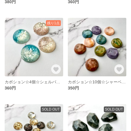
380円
360円
残り1点
カボション☆4個☆シェルパウダー入り2色セット(ブルー、ホワイトパープル)
カボション☆10個☆シャーベット調変形半円5色アソート
360円
350円
SOLD OUT
SOLD OUT