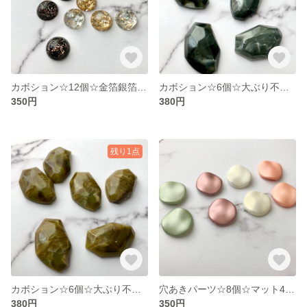
カボション☆12個☆金箔銀箔入り半円12mm(3色アソート)
カボション☆6個☆大ぶり不規則カットマーブル(グリーンブラック)
350円
380円
残り1点
カボション☆6個☆大ぶり不規則カットマーブル(グリーン)
穴あきパーツ☆8個☆マット4色アソート
380円
350円