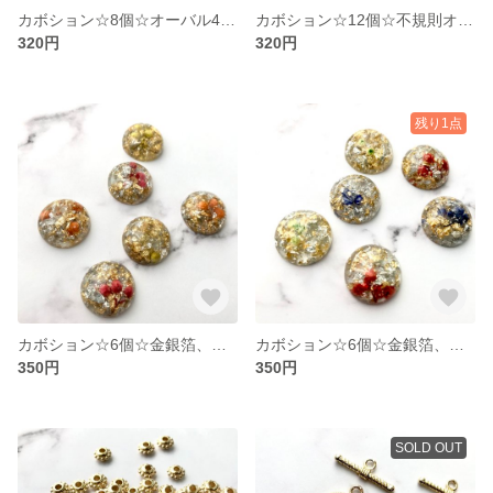
カボション☆8個☆オーバル4色アソート(マーブル)
カボション☆12個☆不規則オーバル3色アソート
320円
320円
残り1点
カボション☆6個☆金銀箔、ドライフラワー入り3色アソート(ダークピンク、オレンジ、イエロー)
カボション☆6個☆金銀箔、ドライフラワー入り3色アソート(赤、青、ライトグリーン)
350円
350円
SOLD OUT