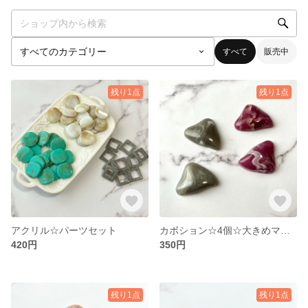
すべて
販売中
残り1点
残り1点
アクリル☆パーツセット
カボション☆4個☆大きめマーブル2色アソート
420円
350円
残り1点
残り1点