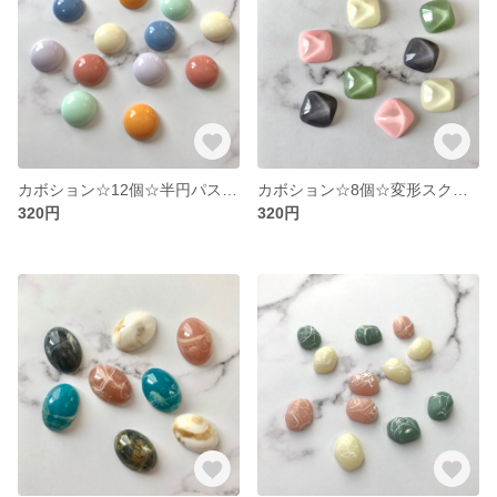
カボション☆12個☆半円パステルカラーアソート
カボション☆8個☆変形スクエア4色アソート
320円
320円