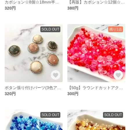
カボション☆8個☆18mm半円マーブル4色アソート
【再販】カボション☆12個☆ハート型マーブル3色アソート
320円
380円
SOLD OUT
残り1点
ボタン張り付けパーツ(3色アソート)
【50g】ラウンドカットアクリルビーズmix(ピンク)
320円
300円
SOLD OUT
SOLD OUT