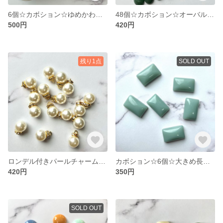
6個☆カボション☆ゆめかわユニコーンくすみカラー
48個☆カボション☆オーバルアソートマーブル
500円
420円
残り1点
SOLD OUT
ロンデル付きパールチャーム☆16個☆
カボション☆6個☆大きめ長方形ブルーグレー
420円
350円
SOLD OUT