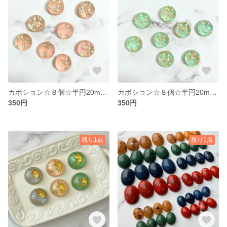
カボション☆８個☆半円20mm金箔パウダー入り(ピンク)
カボション☆８個☆半円20mm金箔パウダー入り(ミントグリーン)
350円
350円
残り1点
残り1点