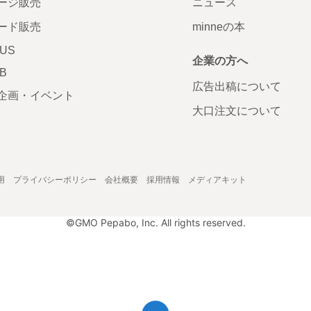
ージ販売
ニュース
ード販売
minneの本
LUS
企業の方へ
AB
広告出稿について
企画・イベント
大口注文について
用
プライバシーポリシー
会社概要
採用情報
メディアキット
©GMO Pepabo, Inc. All rights reserved.