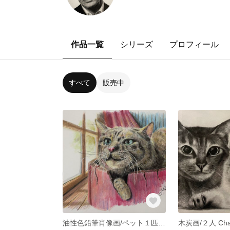
作品一覧
シリーズ
プロフィール
すべて
販売中
油性色鉛筆肖像画/ペット１匹 Pet Oil Color Pencil/single (A5）