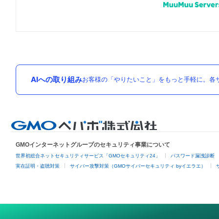
AIへの取り組み
お客様の「やりたいこと」をもっと手軽に。各サ
GMOインターネットグループのセキュリティ事業について
世界初総合ネットセキュリティサービス「GMOセキュリティ24」
パスワード漏洩診断
実在証明・盗聴対策
サイバー攻撃対策（GMOサイバーセキュリティ byイエラエ）