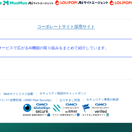
コーポレートサイト
採用サイト
ービスで広がるAI機能の取り組みをまとめて紹介しています。
セキュリティ相談AIチャットボット
Webサイトリスク診断
セキュリティ事業の軌跡
サイバー攻撃対策（GMO Flatt Security）
なりすまし対策