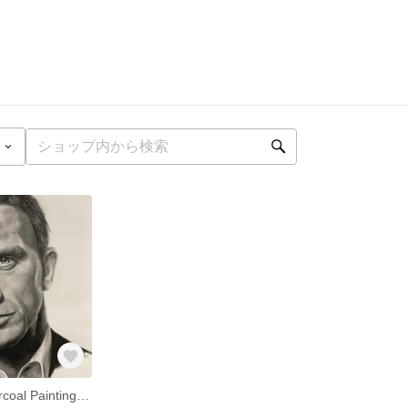
木炭画/1人 Charcoal Painting/single (A4、A3)