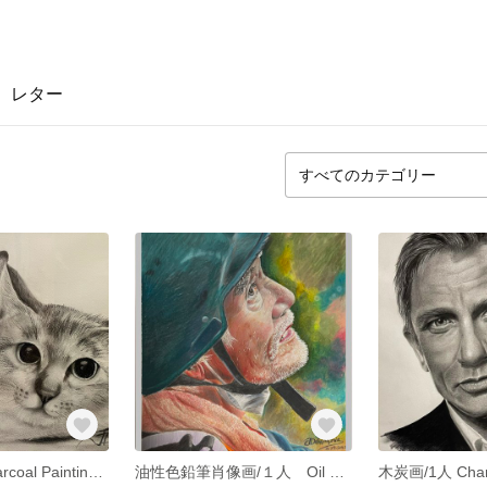
レター
木炭画/２人 Charcoal Painting/2 people (A4、A3)
油性色鉛筆肖像画/１人 Oil Color Pencil/single (A4、A3）