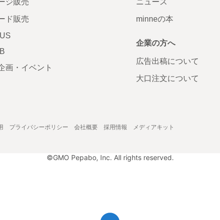
ージ販売
ニュース
ード販売
minneの本
LUS
企業の方へ
AB
広告出稿について
企画・イベント
大口注文について
用
プライバシーポリシー
会社概要
採用情報
メディアキット
©GMO Pepabo, Inc. All rights reserved.