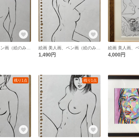
絵画 美人画、ペン画（絵のみ）「HOSSORIな私⑥」（中川雲林）
絵画 美人画、ペン画（絵のみ）「HOSSORIな私④」（中川雲林）
1,490円
4,000円
残り1点
残り1点