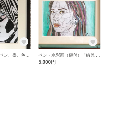
絵画、美人画（ペン、墨、色鉛筆）額付 「トリロジーI Love」中川雲林
ペン・水彩画（額付）「綺麗 Ⅵ」（中川雲林）
5,000円