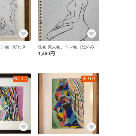
絵画 美人画、ペン画（額付き）「HOSSORIな私③」（中川雲林）
絵画 美人画、ペン画（絵のみ）「HOSSORIな私②」（中川雲林）
1,490円
残り1点
残り1点