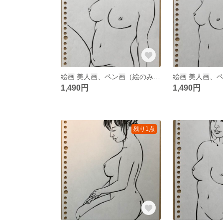
絵画 美人画、ペン画（絵のみ）「POCCHARIな私⑦」（中川雲林）
1,490円
1,490円
残り1点