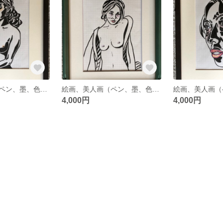
絵画、美人画（ペン、墨、色鉛筆）額付 「トリロジーⅢ Restart」中川雲林
絵画、美人画（ペン、墨、色鉛筆）額付「トリロジーII Heartbreak」中川雲林
4,000円
4,000円