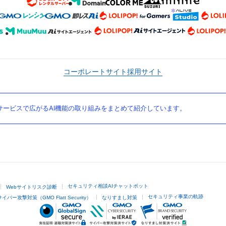
コーポレートサイト
採用サイト
ービスで広がるAI機能の取り組みをまとめて紹介しています。
セキュリティ相談AIチャットボット
Webサイトリスク診断
セキュリティ事業の軌跡
サイバー攻撃対策（GMO Flatt Security）
なりすまし対策