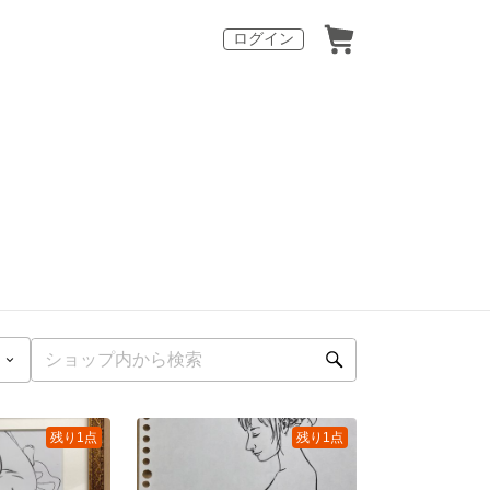
ログイン
残り1点
残り1点