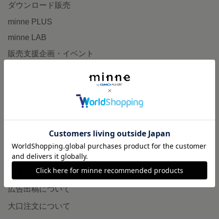
ダウンロード販売
minne PLUS
minne LAB
販売支援企画・イベント
読みもの
minneとものづくりと
minne学習帖
ニュース
minneの本
企業の方へ
広告出稿について
大口注文について