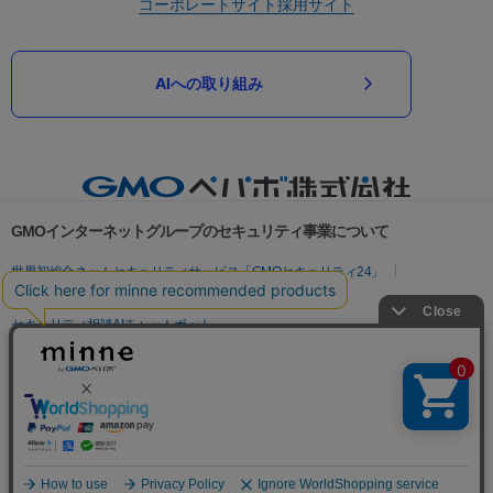
コーポレートサイト
採用サイト
AIへの取り組み
GMOインターネットグループのセキュリティ事業について
世界初総合ネットセキュリティサービス「GMOセキュリティ24」
パスワード漏洩診断
Webサイトリスク診断
セキュリティ相談AIチャットボット
実在証明・盗聴対策
サイバー攻撃対策（GMOサイバーセキュリティ byイエラエ）
サイバー攻撃対策（GMO Flatt Security）
なりすまし対策
セキュリティ事業の軌跡