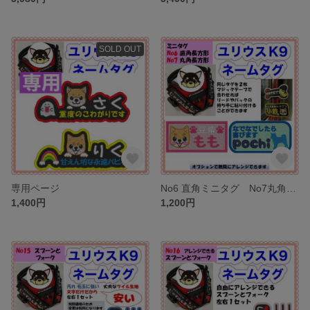
SOLD OUT
専用ページ
No6 直角ミニタグ No7丸角ミニタグ デコれるタグ Julius-K9 ユリウスK9 対応 アレンジできる お名前刺しゅうワッペン
1,400円
1,200円