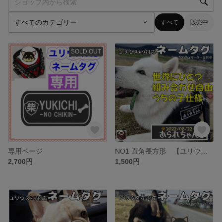
すべて
販売中
SOLD OUT
専用ページ
NO1 直角長方形 【ユリウスK9®対応】カスタムオーダー うちの子 名前刺繍ワッペン 名入れ ネームタグ ハーネス名札 迷子札 お名前ワッペン 愛犬 かわいい 安心のイメージ確認サービス付き
2,700円
1,500円