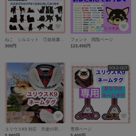
ねこ シルエット ①血統書 じゃすみん茶閲覧ページ ユリウスK9ハーネス ネームタグ 刺繍名前ワッペン ハーネス名札
フォント 閲覧ページ
300円
123,456円
SOLD OUT
ユリウスK9 対応 天使の羽根のネームタグ
専用ページ
5,980円
5,400円