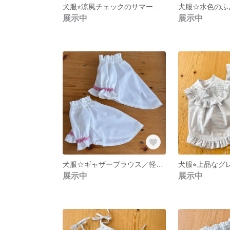
犬服⭐︎涼風チェックのサマーワンピース
犬服☆水色のふ
展示中
展示中
犬服☆ギャザーブラウス／軽くて着せやすいふんわりトップス ／春服／重ね着にもおすすめ（SSS、SS、S、M）
展示中
展示中