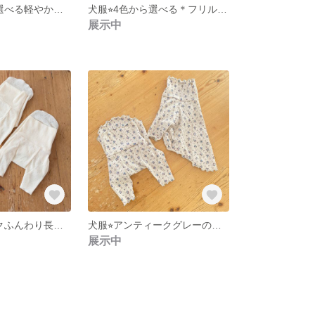
犬服⭐︎４色から選べる軽やか綿ローン 夏のギンガムチェックフリルワンピース （SSS〜Mサイズ）ミントグリーン ピンク レッド パープル 夏のお出掛けに
犬服⭐︎4色から選べる＊フリルチェックワンピース ピンク、ライムミント、ブルー売り切れです
展示中
犬服⭐︎ハイネックふんわり長袖Tシャツ／ナチュラルで可愛い重ね着、シニア犬にもおすすめ／SS、S
犬服⭐︎アンティークグレーのインナーTシャツ
展示中