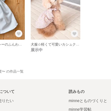
犬服⭐︎上品なグレーのふんわりギャザースモッグ
犬服☆軽くて可愛いカシュクール風キャミワンピ☆選べる3柄（SS〜 L）
展示中
貨〜 の作品一覧
について
読みもの
で売りたい
minneとものづくりと
minne学習帖