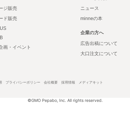
ージ販売
ニュース
ード販売
minneの本
LUS
企業の方へ
AB
広告出稿について
企画・イベント
大口注文について
用
プライバシーポリシー
会社概要
採用情報
メディアキット
©GMO Pepabo, Inc. All rights reserved.