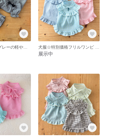
犬服⭐︎エアリーグレーの軽やかギャザーブラウス 選べるリボン（SSS〜Mサイズ） おそろい生地ワンピあり
犬服☆特別価格フリルワンピ 限定3着 水色 ピンク
展示中