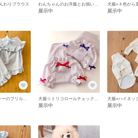
んわりブラウス
わんちゃんのお洋服とお揃いで楽しめる♡ トップノットリボン・チョーカー・スマホストラップ
展示中
展示中
犬服⭐︎上品なグレーのフリルワンピース （SSS〜M）
犬服☆トリコロールチェックのふんわりブラウス 春夏のお散歩に（SSS、SS、 S、 Mサイズ）
展示中
展示中