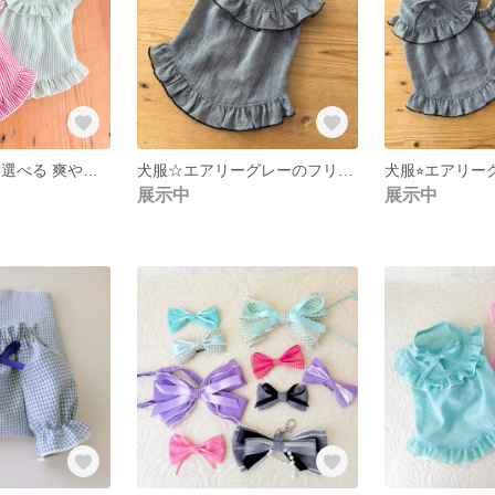
犬服☆ ２色から選べる 爽やかサッカー生地 ストライプのふんわり揺れるフリルワンピース（SSS〜 Mサイズ）夏のお出かけに ミントグリーン レッド
犬服☆エアリーグレーのフリルワンピース （SSS〜 M） おそろい生地ブラウスあり
展示中
展示中