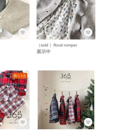
（sold ）floral romper
展示中
残り1点