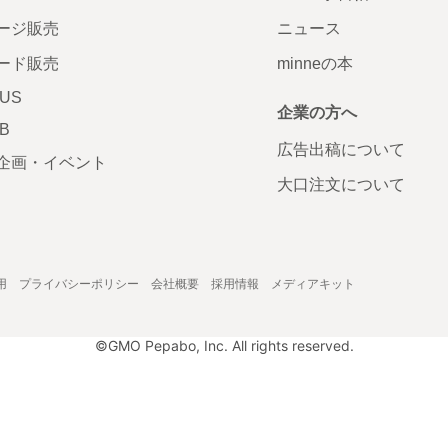
ージ販売
ニュース
ード販売
minneの本
LUS
企業の方へ
AB
広告出稿について
企画・イベント
大口注文について
用
プライバシーポリシー
会社概要
採用情報
メディアキット
©GMO Pepabo, Inc. All rights reserved.