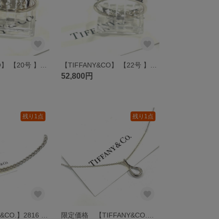
【TIFFANY&CO】 【20号 】2824 T&CO ナローシルバー925ヴィンテージ ティファニー メンズ リング指輪 ペアリング シンプル シルバーアクセサリー福岡 オールドティファニー
【TIFFANY&CO】 【22号 】2807 T&CO ナローシルバー925ヴィンテージ ティファニー tiffanyメンズ リング 指輪ペアリング シンプルシルバーアクセサリー華奢 特大サイズ
52,800円
残り1点
残り1点
希少【TIFFANY&CO.】2816 TIFFANY &CO ヴィンテージ ロープチェーン ブレスレット シルバー925 メンズシルバーアクセサリー メンズブレス シルバーブレスレット
限定価格 【TIFFANY&CO.】2817 艶やか曲線美、余白。オープンティアドロップ ロングネックレスシルバー925優美な魅せる永遠の雫 シルバーネックレス お守りネックレス メンズネックレス