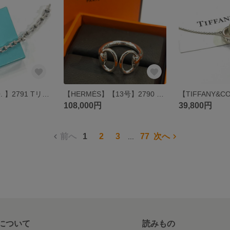
【TIFFANY&CO. 】2791 Tリンクモチーフ Tナロー シルバーブレスレット ／ヴィンテージ／ティファニー スターリングシルバー メンズブレスレット 人気 お洒落ブレスレット
【HERMÈS】【13号】2790 Nausicaaナウシカ リング SV925 シルバー オープンリング ヴィンテージ エルメス 指輪大きいサイズエルメス HERMES スターリングシルバー馬具
108,000円
39,800円
前へ
1
2
3
77
次へ
...
について
読みもの