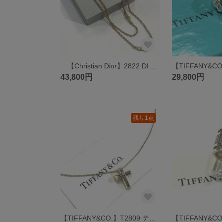
【Christian Dior】2822 DIOR CDロゴ ラインストーン ロングネックレス 90.5cm 2WAY ロロチェーン ゴールド ヴィンテージ ディオール メンズネックレス ロング
43,800円
29,800円
残り1点
【TIFFANY&CO.】T2809 テンダネスハート クロスネックレス SV925 パロマ・ピカソ ヴィンテージ スターリングシルバー シルバーアクセサリーティファニーメンズシルバーネックレス