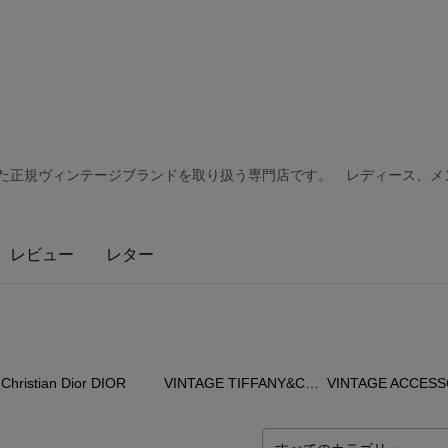
した正規ヴィンテージブランドを取り扱う専門店です。 レディース、
レビュー
レター
80
点
39
点
99
Christian Dior DIOR
VINTAGE TIFFANY&CO. ハートシリーズ