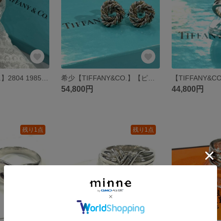
【TIFFANY&Co.】2804 1985年製 リボン タイ ブローチ SV925 ヴィンテージ シルバー オープンリボン ティファニー アクセサリヴィンテージティファニー 昭和 カゴバッグ 帽子
希少【TIFFANY&CO.】【ピアス】T2805 ツイストロープ コンビ スタッドピアス SV925×K18 750 シルバーフープピアス ヴィンテージ ティファニー 925 金 ゴールド
54,800円
44,800円
残り1点
残り1点