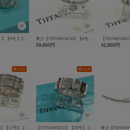
【TIFFANY&CO.】【8号 】2826 パロマピカソトリプルラビング ハート シルバー925／ティファニー名作／ヴィンテージ ティファニー メンズリング スターリングシルバー ピンキー
希少【TIFFANY&CO】【8号】2825 silver925×18KYGコイルリング／コンビデザイン ヴィンテージ ティファニー 指輪 レディース メンズ兼用シルバー925 指輪金銀アクセ
59,800円
42,800円
残り1点
残り1点
【TIFFANY&CO】【17号】 2814 美しい名品 ティファニーシルバー925 ワイドアトラスリング 幅広指輪クラシカル メンズシルバーsilver 神話メンズリングプレゼント大きいリング
【TIFFANY&CO】【23号】 2815 美しい名品 ティファニーシルバー925 オープンアトラスリング 幅広 指輪クラシカル メンズシルバーsilver 神話メンズリングプレゼント大きいリング