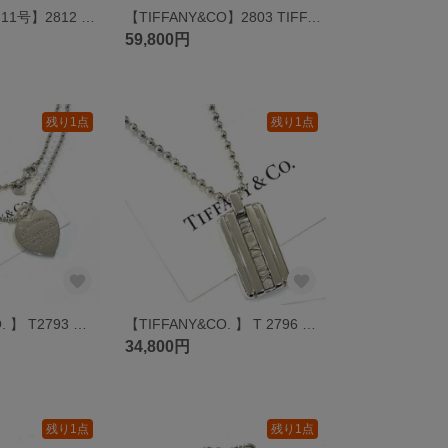
【HERMÈS】【11号】2812 HERMES サンチュール リング SV925 ベルトモチーフ スターリングシルバー馬具 フランス ヴィンテージシルバー エルメス
【TIFFANY&CO】2803 TIFFANY&CO. 1837 オープンカフバングル ブレスレット メンズシルバーアクセサリー福岡 ヴィンテージティファニー ロープチェーン ブレスレット
59,800円
残り1点
残り1点
【TIFFANY&CO. 】 T2793 代表作。Please Return To Tiffany®リターン トゥ ティファニー ハートタグ ロングボールチェーン ネックレス SV925 2WAY
【TIFFANY&CO. 】 T 2796 アトラスタグ ネックレス 50cm ボールチェーン ティファニー名作 ヴィンテージ ティファニー ロングチェーンネックレス シルバーネックレス
34,800円
残り1点
残り1点