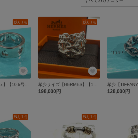
残り1点
残り1点
【TIFFANY & Co.】【10.5号】2832 ティファニーハート カットアウト バンドリング SV925 シルバーリング ヴィンテージシルバー通販 メンズリング ハートアクセサリー
希少サイズ【HERMES】【16号56】2821シェーヌダンクル アンシェネ GM リング／スターリングシルバー（SV925）／構造美が際立つ エルメス指輪大きいサイズ ヴィンテージエルメス
198,000円
128,000円
残り1点
残り1点