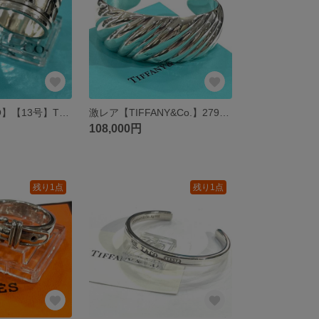
【TIFFANY&CO】【13号】T2805 美しい名品 ティファニーシルバー925 ワイドアトラスリング 幅広指輪クラシカル メンズシルバーsilver 神話メンズリングプレゼント大きいリング
激レア【TIFFANY&Co.】2798 ティファニー ITALY ツイストワイド カフバングル イタリア製 SV925 ワイドカフ シルバー オープンバングル ヴィンテージ ティファニー レア
108,000円
残り1点
残り1点