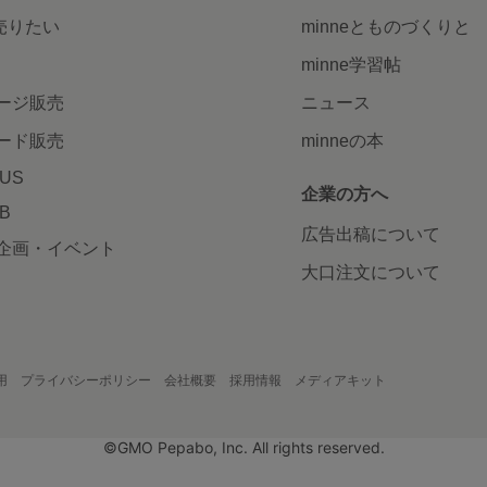
で売りたい
minneとものづくりと
minne学習帖
ージ販売
ニュース
ード販売
minneの本
LUS
企業の方へ
AB
広告出稿について
企画・イベント
大口注文について
用
プライバシーポリシー
会社概要
採用情報
メディアキット
©GMO Pepabo, Inc. All rights reserved.