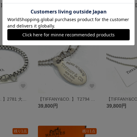
【TIFFANY&CO】【11号】2813ティファニー エルサペレッティ オープンハート／シルバー925アトラスリング指輪 ジュエリーsilver メンズリング プレゼント オールドティファニー
【TIFFANY&CO】【11.5号】2811 ティファニー シグネチャーリング／シルバー925号アトラスリング指輪 ジュエリーsilver メンズリング プレゼントオールドティファニー
49,800円
79,800円
SOLD OUT
残り1点
【TIFFANY&CO. 】2781 大本命。永遠の名作ベネチアンチェーン ブレスレット／スターリングシルバー925／ヴィンテージ ティファニー ブレスメンズシルバーアクセサリーアンティーク
【TIFFANY&CO. 】 T2794 代表作。Please Return To Tiffany®リターン トゥ ティファニー オーバルタグ ロングボールチェーン ネックレス SV925 2WAY
39,800円
39,800円
残り1点
残り1点