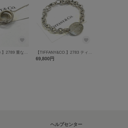
【TIFFANY&CO.】2789 重なり合うサークル インターロッキング サークル ネックレス SV925 ダブルフープ シルバーネックレス シルバーヴィンテージアクセサリー メンズネックレス
【TIFFANY&CO.】2783 ティファニーReturn to Tiffanyオーバルタグブレスレット ヴィンテージ アクセサリーメンズアクセサリーアンティークSV925／定番スターリングシルバー
69,800円
ヘルプセンター