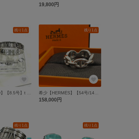
19,800円
残り1点
残り1点
【TIFFANY&CO】【8.5号】t 時を纏う シルバー925号アトラスリング指輪 ジュエリーsilver メンズリング シルバーリングプレゼントオールドティファニーペアヴィンテージ
希少【HERMÈS】【54号/14】2818 エルメス シェーヌダンクル アンシェネ リングAg925 HERMES象徴 シルバーリング メンズ指輪 大きいサイズボリュームシルバーアクセサリー
158,000円
残り1点
残り1点