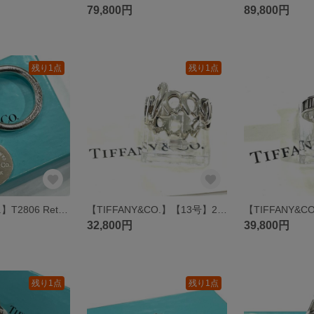
79,800円
89,800円
残り1点
残り1点
【TIFFANY&Co.】T2806 Return to Tiffany ティファニーキーリング SV925 シルバー925 チャーム キーホルダー 鍵 メンズギフト 丸タグリング
【TIFFANY&CO.】【13号】2819 XOXO ラブキスリング／スターリングシルバー（SV925）ヴィンテージ ティファニー 指輪ニューヨーク アンティークメンズ イニシャル 文字
32,800円
39,800円
残り1点
残り1点