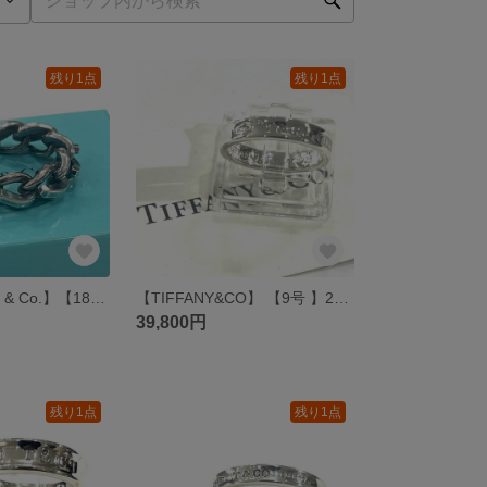
残り1点
残り1点
希少【TIFFANY & Co.】【18号】2828 ヴィンテージティファニー 燻フォージ リング SV925 いぶし仕上げ スターリングシルバー チェーンモチーフ ヴィンテージ メンズ
【TIFFANY&CO】 【9号 】2820 T&CO ナローシルバー925ヴィンテージ ティファニー tiffanyメンズ リング 指輪ペアリング シンプルシルバーアクセサリー華奢 ピンキーリング
39,800円
残り1点
残り1点