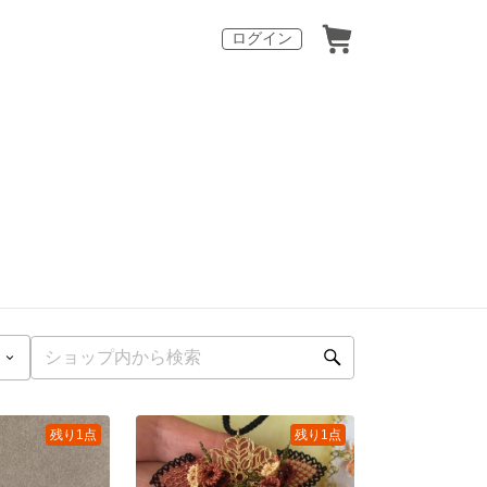
ログイン
残り1点
残り1点