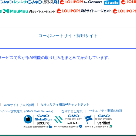
コーポレートサイト
採用サイト
ービスで広がるAI機能の取り組みをまとめて紹介しています。
セキュリティ相談AIチャットボット
Webサイトリスク診断
セキュリティ事業の軌跡
サイバー攻撃対策（GMO Flatt Security）
なりすまし対策