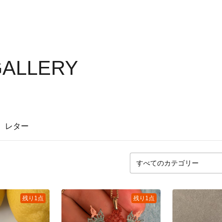
GALLERY
レター
残り1点
残り1点