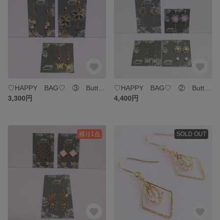
♡HAPPY BAG♡ ③ Butterfly
♡HAPPY BAG♡ ② Butterfly
3,300円
4,400円
残り1点
SOLD OUT