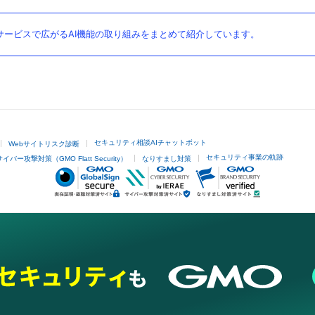
ービスで広がるAI機能の取り組みをまとめて紹介しています。
セキュリティ相談AIチャットボット
Webサイトリスク診断
セキュリティ事業の軌跡
サイバー攻撃対策（GMO Flatt Security）
なりすまし対策