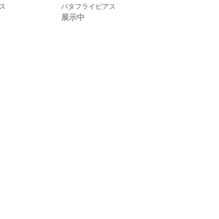
ス
バタフライピアス
展示中