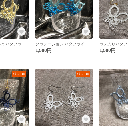
パステルカラー の バタフライピアス
グラデーション バタフライ ピアス
ラメ入りバタフ
1,500円
1,500円
残り1点
残り1点