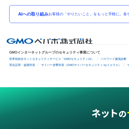
AIへの取り組み
お客様の「やりたいこと」をもっと手軽に。各サ
GMOインターネットグループのセキュリティ事業について
世界初総合ネットセキュリティサービス「GMOセキュリティ24」
パスワード漏洩診断
実在証明・盗聴対策
サイバー攻撃対策（GMOサイバーセキュリティ byイエラエ）