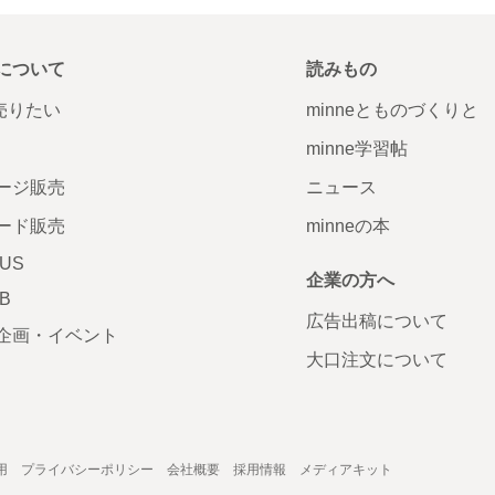
について
読みもの
で売りたい
minneとものづくりと
minne学習帖
ージ販売
ニュース
ード販売
minneの本
LUS
企業の方へ
AB
広告出稿について
企画・イベント
大口注文について
用
プライバシーポリシー
会社概要
採用情報
メディアキット