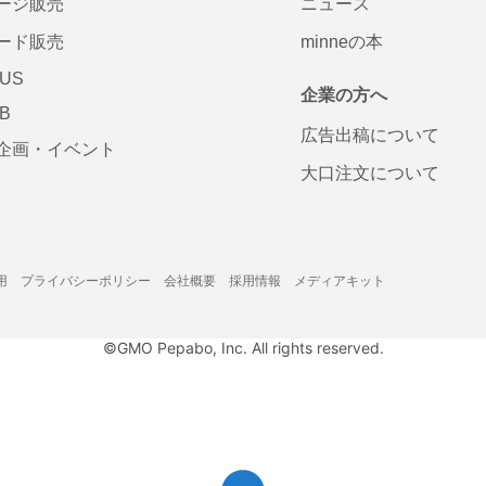
ージ販売
ニュース
ード販売
minneの本
LUS
企業の方へ
AB
広告出稿について
企画・イベント
大口注文について
用
プライバシーポリシー
会社概要
採用情報
メディアキット
©GMO Pepabo, Inc. All rights reserved.