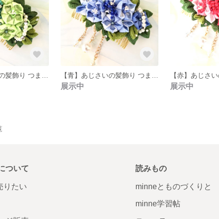
【緑】あじさいの髪飾り つまみ細工
【青】あじさいの髪飾り つまみ細工
展示中
展示中
覧
について
読みもの
で売りたい
minneとものづくりと
minne学習帖