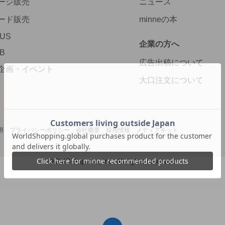
ージ販売
ニュース
ード販売
minneの本
LUS
企業の方へ
AB
広告出稿について
企画・イベント
大口注文について
用
プライバシーポリシー
会社概要
採用情報
メディアキット
©GMO Pepabo, Inc. All rights reserved.