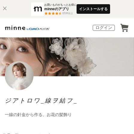
お買いものがもっとお得に
minneのアプリ
インストールする
3
万件以上
ログイン
ジアトロワ_線ヲ結フ_
一線の針金から作る、お花の髪飾り