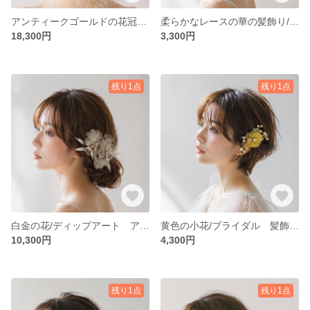
アンティークゴールドの花冠｜カチューシャ ブライダルヘッドドレス ウェディング 前撮り 成人式 ディップアート｛49｝
柔らかなレースの華の髪飾り/ブライダル ウェディング ヘッドドレス 花嫁 成人式 ヘアアクセサリー｛48｝
18,300円
3,300円
残り1点
残り1点
白金の花/ディップアート アメリカンフラワー 結婚式 成人式 ブライダル ウェディング 髪飾り ヘッドドレス｛47｝
黄色の小花/ブライダル 髪飾り パール×ディップアートのヘッドドレス 結婚式 前撮り 成人式 花嫁｛40｝
10,300円
4,300円
残り1点
残り1点