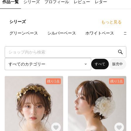
作品一覧
シリーズ
プロフィール
レビュー
レター
シリーズ
もっと見る
1
点
1
点
4
点
グリーンベース
シルバーベース
ホワイトベース
ゴ
すべて
販売中
残り1点
残り1点