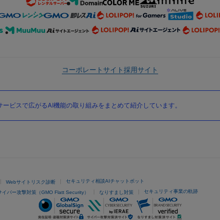
コーポレートサイト
採用サイト
ービスで広がるAI機能の取り組みをまとめて紹介しています。
セキュリティ相談AIチャットボット
Webサイトリスク診断
セキュリティ事業の軌跡
サイバー攻撃対策（GMO Flatt Security）
なりすまし対策