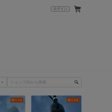
ログイン
残り1点
残り1点