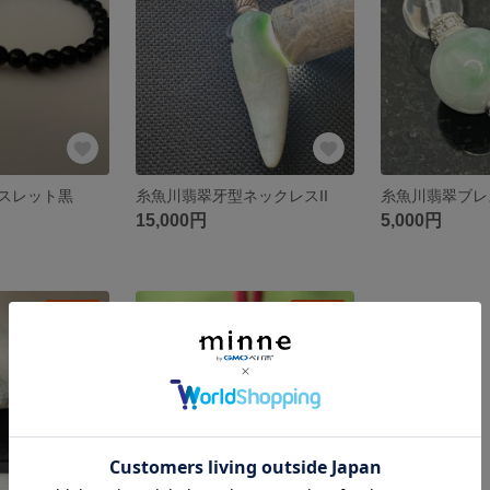
スレット黒
糸魚川翡翠牙型ネックレスII
糸魚川翡翠ブレ
15,000円
5,000円
残り1点
残り1点