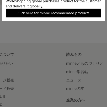
〜淡いラベンダー 原石と丸玉〜 糸魚川産
黒翡翠ストラップ（赤）
5,000円
覧
について
読みもの
で売りたい
minneとものづくりと
minne学習帖
ージ販売
ニュース
ード販売
minneの本
LUS
企業の方へ
AB