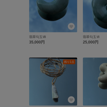
翡翠勾玉Ⅷ
翡翠勾玉Ⅶ
35,000円
25,000円
残り1点