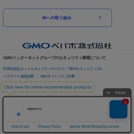
AIへの取り組み
GMOインターネットグループのセキュリティ事業について
世界初総合ネットセキュリティサービス「GMOセキュリティ24」
パスワード漏洩診断
Webサイトリスク診断
セキュリティ相談AIチャットボット
実在証明・盗聴対策
サイバー攻撃対策（GMOサイバーセキュリティ byイエラエ）
サイバー攻撃対策（GMO Flatt Security）
なりすまし対策
セキュリティ事業の軌跡