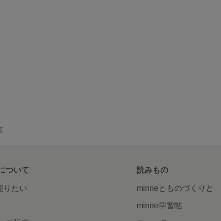
覧
について
読みもの
で売りたい
minneとものづくりと
minne学習帖