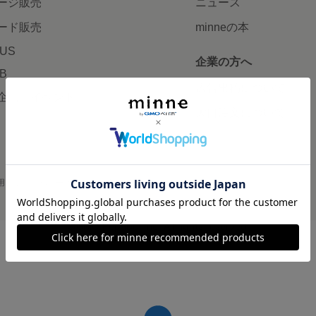
ージ販売
ニュース
ード販売
minneの本
LUS
企業の方へ
AB
広告出稿について
企画・イベント
大口注文について
用
プライバシーポリシー
会社概要
採用情報
メディアキット
©GMO Pepabo, Inc. All rights reserved.