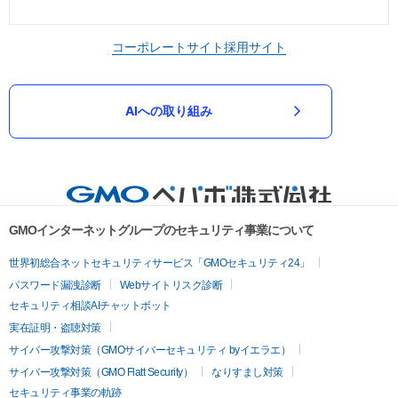
コーポレートサイト
採用サイト
AIへの取り組み
GMOインターネットグループのセキュリティ事業について
世界初総合ネットセキュリティサービス「GMOセキュリティ24」
パスワード漏洩診断
Webサイトリスク診断
セキュリティ相談AIチャットボット
実在証明・盗聴対策
サイバー攻撃対策（GMOサイバーセキュリティ byイエラエ）
サイバー攻撃対策（GMO Flatt Security）
なりすまし対策
セキュリティ事業の軌跡