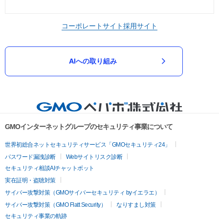
コーポレートサイト
採用サイト
AIへの取り組み
GMOインターネットグループのセキュリティ事業について
世界初総合ネットセキュリティサービス「GMOセキュリティ24」
パスワード漏洩診断
Webサイトリスク診断
セキュリティ相談AIチャットボット
実在証明・盗聴対策
サイバー攻撃対策（GMOサイバーセキュリティ byイエラエ）
サイバー攻撃対策（GMO Flatt Security）
なりすまし対策
セキュリティ事業の軌跡