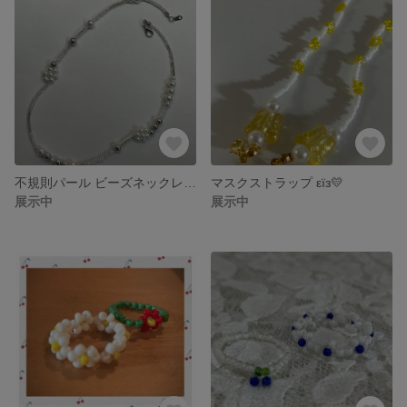
不規則パール ビーズネックレス ❁✿✾ ✾✿❁︎
マスクストラップ εïз💛
展示中
展示中