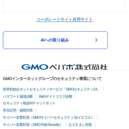
コーポレートサイト
採用サイト
AIへの取り組み
GMOインターネットグループのセキュリティ事業について
世界初総合ネットセキュリティサービス「GMOセキュリティ24」
パスワード漏洩診断
Webサイトリスク診断
セキュリティ相談AIチャットボット
実在証明・盗聴対策
サイバー攻撃対策（GMOサイバーセキュリティ byイエラエ）
サイバー攻撃対策（GMO Flatt Security）
なりすまし対策