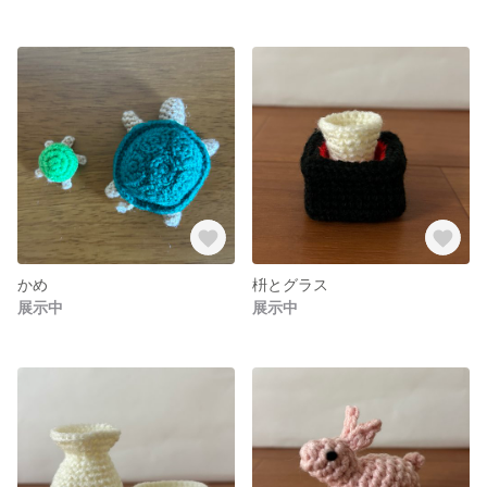
かめ
枡とグラス
展示中
展示中