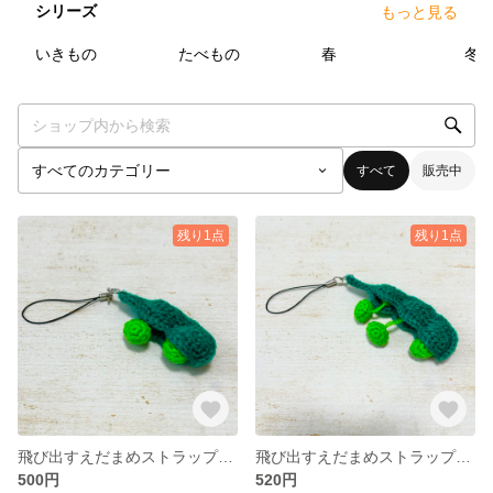
シリーズ
もっと見る
6
点
22
点
3
点
いきもの
たべもの
春
冬
すべて
販売中
残り1点
残り1点
飛び出すえだまめストラップ（2粒）
飛び出すえだまめストラップ（3粒）
500円
520円