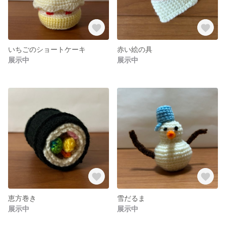
いちごのショートケーキ
赤い絵の具
展示中
展示中
恵方巻き
雪だるま
展示中
展示中