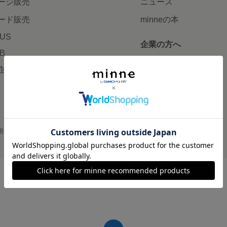
ージ販売
ニュース
ード販売
minneの本
LUS
企業の方へ
AB
広告出稿について
企画・イベント
大口注文について
用
プライバシーポリシー
会社概要
採用情報
メディアキット
©GMO Pepabo, Inc. All rights reserved.