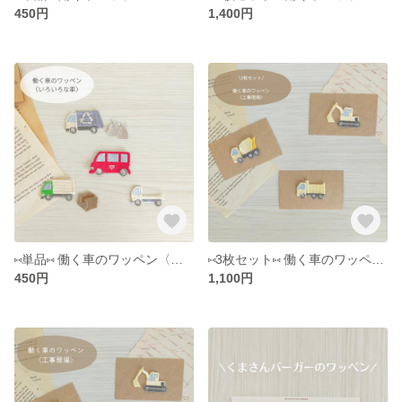
450円
1,400円
⑅ 単品⑅ 働く車のワッペン〈いろいろな車〉
⑅ 3枚セット⑅ 働く車のワッペン〈工事車両〉
450円
1,100円