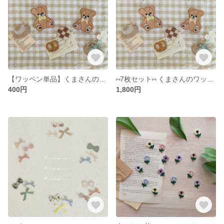
【ワッペン単品】くまさんのワッペン⁡『kuma picnic』⁡⁡⁡⁡
⑅7枚セット⑅ くまさんのワッペン⁡『kuma picnic set』⁡⁡⁡⁡
400円
1,800円