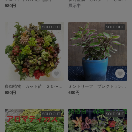
980円
展示中
SOLD OUT
SOLD OUT
多肉植物 カット苗 ２５〜３０種以上
ミントリーフ プレクトランサス属 送料無料
980円
680円
SOLD OUT
SOLD OUT