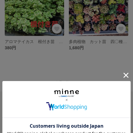
アロマテイカス 根付き苗 １０本 送料無料
多肉植物 カット苗 四〇種以上
380円
1,680円
minne ホーム
iyasinosono の作品一覧
minneを知る
minneについて
minneで買いたい