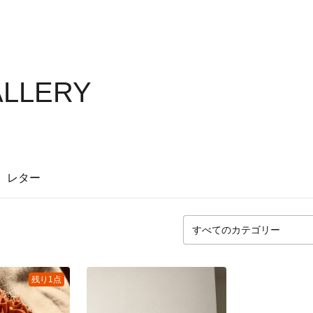
ALLERY
レター
残り1点