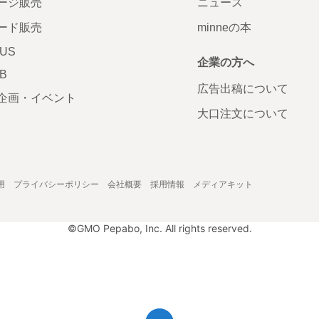
ージ販売
ニュース
ード販売
minneの本
LUS
企業の方へ
AB
広告出稿について
企画・イベント
大口注文について
用
プライバシーポリシー
会社概要
採用情報
メディアキット
©GMO Pepabo, Inc. All rights reserved.