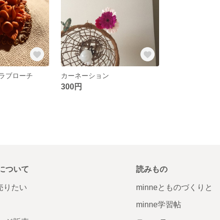
ラブローチ
カーネーション
300円
について
読みもの
で売りたい
minneとものづくりと
minne学習帖