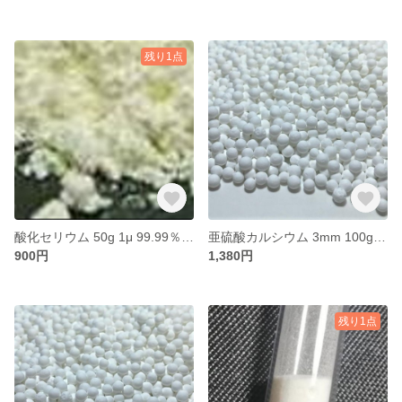
残り1点
酸化セリウム 50g 1μ 99.99％ 原体 粉末 Cerium CeO2
亜硫酸カルシウム 3mm 100g 脱塩素 残留塩素除去 塩素除去 ネコポス無料
900円
1,380円
残り1点