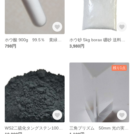
ホウ酸 900g 99.5％ 黄緑色の炎色反応 送料無料
ホウ砂 5kg borax 硼砂 送料無料
798円
3,980円
残り1点
WS2二硫化タングステン100g 粉末 99.9% 1um 1ミクロン
三角プリズム 50mm 光の実験 スペクトル 送料込 送料無料