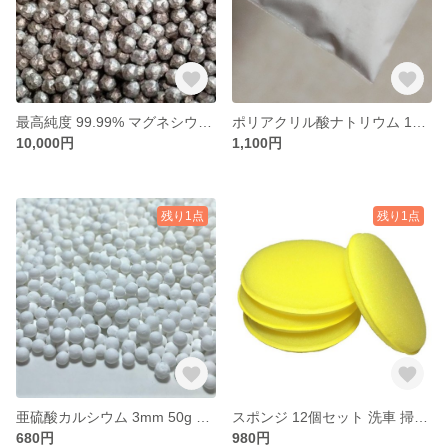
最高純度 99.99% マグネシウム 1kg 3mm 粒 送料無料
ポリアクリル酸ナトリウム 100g 原料 粉末 パウダー ローションのような粘りをつける増粘剤です。
10,000円
1,100円
残り1点
残り1点
亜硫酸カルシウム 3mm 50g 脱塩素 残留塩素除去 塩素除去 節約 送料無料
スポンジ 12個セット 洗車 掃除 ワックス用 自動車
680円
980円