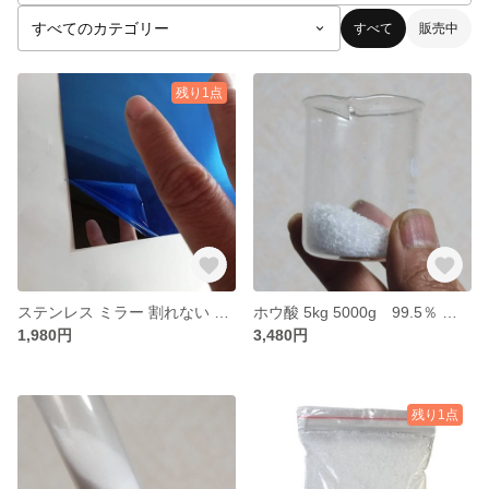
すべて
販売中
残り1点
ステンレス ミラー 割れない 鏡 裏面無地 A4サイズ 210×297×0.4 mm 1枚 工場の安全確認・機械点検 ペット・鳥用のおもちゃ
ホウ酸 5kg 5000g 99.5％ 手作りホウ酸ダンゴの材料に 送料無料
1,980円
3,480円
残り1点