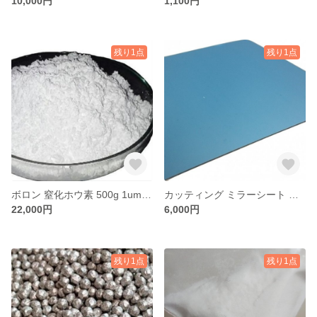
10,000円
1,100円
残り1点
残り1点
ボロン 窒化ホウ素 500g 1um 99.9% 粉末 1ミクロン 固体潤滑剤 耐熱温度900℃ 送料無料
カッティング ミラーシート 万華鏡作成にも 塩ビミラー 0.5×100×100mm 30枚セット
22,000円
6,000円
残り1点
残り1点