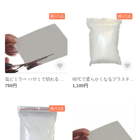
残り1点
残り1点
塩ビミラー ハサミで切れる 割れない鏡 A4サイズ 0.5mm 送料無料
60℃で柔らかくなるプラスチック 100g 白色
750円
1,100円
残り1点