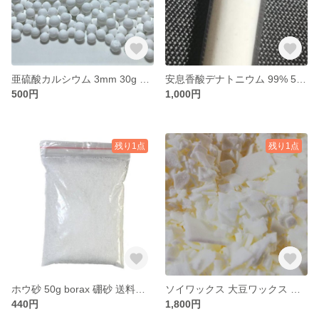
亜硫酸カルシウム 3mm 30g 脱塩素 残留塩素除去 塩素除去 送料無料
安息香酸デナトニウム 99% 5g 粉体 研究用 実験用 学習用 商品開発用
500円
1,000円
残り1点
残り1点
ホウ砂 50g borax 硼砂 送料込 送料無料
ソイワックス 大豆ワックス 精製 900g Soy wax 蝋 キャンドル材料
440円
1,800円