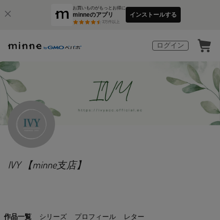
お買いものがもっとお得に
minneのアプリ
インストールする
3
万件以上
ログイン
IVY 【minne支店】
作品一覧
シリーズ
プロフィール
レター