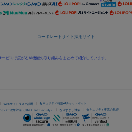
コーポレートサイト
採用サイト
ービスで広がるAI機能の取り組みをまとめて紹介しています。
セキュリティ相談AIチャットボット
Webサイトリスク診断
セキュリティ事業の軌跡
サイバー攻撃対策（GMO Flatt Security）
なりすまし対策