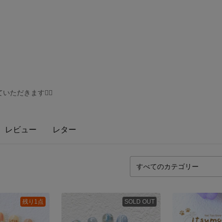
ただきます🙇‍♀️
レビュー
レター
残り1点
SOLD OUT