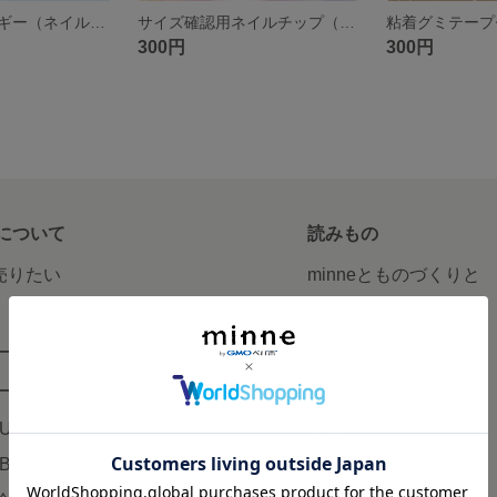
再販♡桜とコーギー（ネイルチップ）
サイズ確認用ネイルチップ（１１本セット）
粘着グミテープ
300円
300円
について
読みもの
で売りたい
minneとものづくりと
minne学習帖
ージ販売
ニュース
ード販売
minneの本
LUS
企業の方へ
AB
広告出稿について