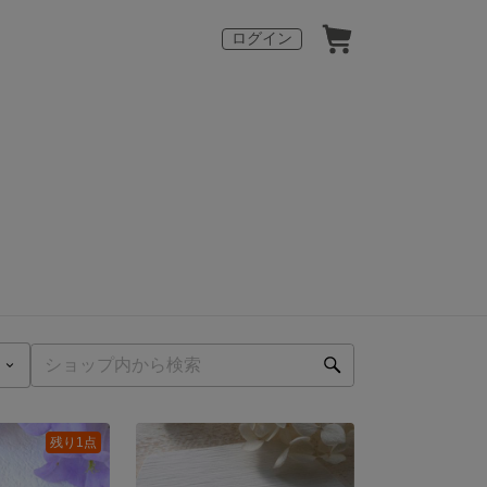
ログイン
残り1点